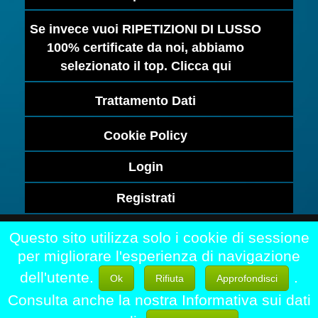
Se invece vuoi RIPETIZIONI DI LUSSO
100% certificate da noi, abbiamo
selezionato il top. Clicca qui
Trattamento Dati
Cookie Policy
Login
Registrati
Questo sito utilizza solo i cookie di sessione
Home
|
Chi siamo
|
Contattaci
|
per migliorare l'esperienza di navigazione
Registrati
|
Disclaimer
dell'utente.
.
Ok
Rifiuta
Approfondisci
LezioniPrivate.eu - Professori di Matematica
Consulta anche la nostra Informativa sui dati
Informatica Fisica Chimica Statica Scienza e