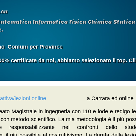
.eu
Matematica Informatica Fisica Chimica Statica 
.
mo
Comuni per Province
 certificate da noi, abbiamo selezionato il top. Cl
ttiva/lezioni online
a Carrara ed online
ato Magistrale in ingegneria con 110 e lode e redigo le
con metodo scientifico. La mia metodologia è il più poss
 e responsabilizzante nei confronti dello stude
 il più possibile al costruttivismo. La durata della lezi