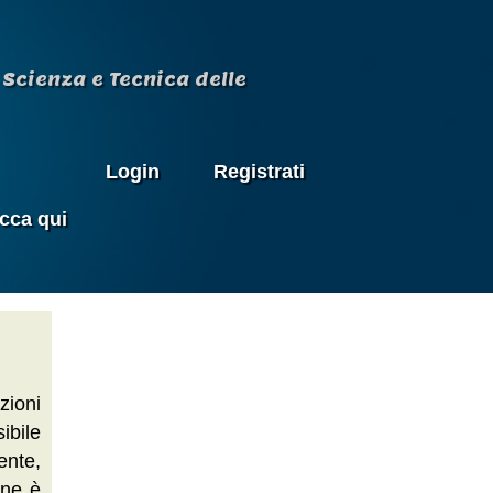
Scienza e Tecnica delle
Login
Registrati
icca qui
zioni
ibile
nte,
one è