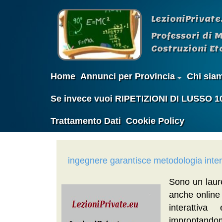
LezioniPrivate
Professori di 
Costruzioni Etc
Home
Annunci per Provincia
Chi sia
Se invece vuoi RIPETIZIONI DI LUSSO 100%
Trattamento Dati
Cookie Policy
ingegnere garantisce metodologia intera
Sono un laure
anche online 
interattiva
improntandomi