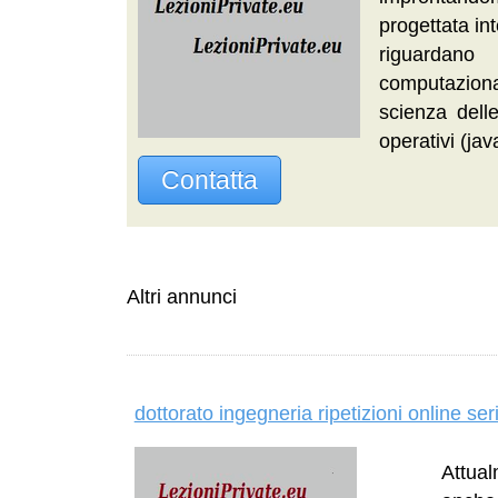
progettata int
riguardano 
computazion
scienza delle
operativi (jav
Contatta
Altri annunci
dottorato ingegneria ripetizioni online s
Attual